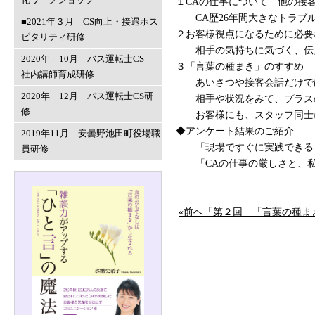
１CAの仕事について 他の接
CA歴26年間大きなトラブ
■2021年３月 CS向上・接遇ホス
２お客様視点になるために必要
ピタリティ研修
相手の気持ちに気づく、伝
2020年 10月 バス運転士CS
３「言葉の種まき」のすすめ
社内講師育成研修
あいさつや接客会話だけでは
2020年 12月 バス運転士CS研
相手や状況をみて、プラス
修
お客様にも、スタッフ同士
◆アンケート結果のご紹介
2019年11月 安曇野池田町役場職
「現場ですぐに実践できるこ
員研修
「CAの仕事の厳しさと、私
«前へ「第２回 「言葉の種ま