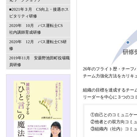
■2021年３月 CS向上・接遇ホス
ピタリティ研修
2020年 10月 バス運転士CS
社内講師育成研修
2020年 12月 バス運転士CS研
修
2019年11月 安曇野池田町役場職
員研修
26年のフライト歴・チー
チーム力強化方法をカリキ
組織の目標を達成するチー
リーダーを中心に３つのコ
①自己とのコミュニケ
②他者との双方向コミ
③組織内（社内）コミ