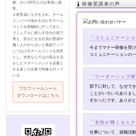
務。のべ300万人のお客様に接
研修受講者の声
客。
人材育成にも力を入れ、チーム
メンバーの強みを活かすチーム
づくりを積極的に行ってきた。
マニュアルに頼らず自分の頭で
「コミュニケーショ
考え、答をだせる社員の育成や
働く人のやりがいと業績アップ
今までマナー研修を受
につなげるチームづくりを得意
コミュニケーションの
とし、女性ならではの視点を活
かしたマネージメントを必要と
する多くの企業で研修を行って
いる。
「リーダーシップ研
部下に対して、なぜで
プロフィールシート
ことがいろいろありま
ダウンロードはこちら
すかったです。ありが
「女性が輝くセミナ
仕事について、就職活