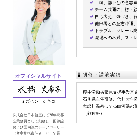
上司、部下との意志
チーム共通の目標・
自ら考え、気づき、行
他部署との意志疎通
トラブル、クレーム防
職場への不満、ストレ
研修・講演実績
オフィシャルサイト
厚生労働省緊急支援事業基
石川県主催研修、信州大学附
ミズハシ シキコ
鬼怒川温泉ほてる白河湯の
（敬称略）
株式会社日本航空にて26年間客
室乗務員として勤務し、国際線
および国内線のチーフパーサー
（客室統括責任者）として乗