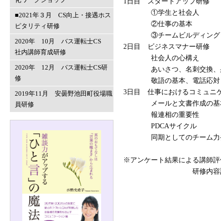
1日目 スタートアップ研修
①学生と社会人
■2021年３月 CS向上・接遇ホス
②仕事の基本
ピタリティ研修
③チームビルディング 
2020年 10月 バス運転士CS
2日目 ビジネスマナー研修
社内講師育成研修
社会人の心構え
2020年 12月 バス運転士CS研
あいさつ、名刺交換、身
修
敬語の基本、電話応対
3日目 仕事におけるコミュニ
2019年11月 安曇野池田町役場職
メールと文書作成の基
員研修
報連相の重要性
PDCAサイクル
同期としてのチーム力発
※アンケート結果による講師評
研修内容評価 大変満